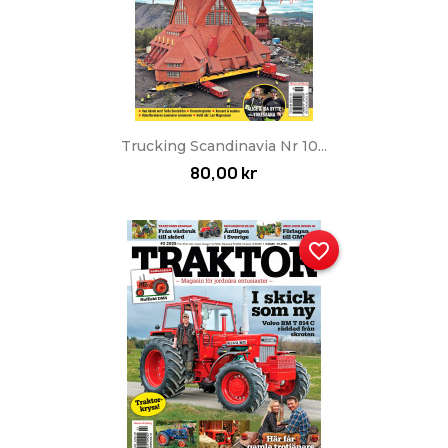
Trucking Scandinavia Nr 10...
80,00 kr
favorite_border