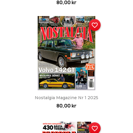
80,00 kr
favorite_border
Nostalgia Magazine Nr 1 2025
80,00 kr
favorite_border