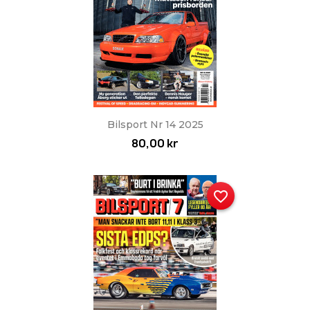
Bilsport Nr 14 2025
80,00 kr
favorite_border