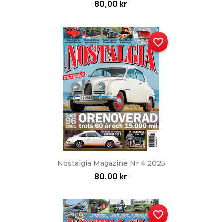
80,00 kr
favorite_border
Nostalgia Magazine Nr 4 2025
80,00 kr
favorite_border