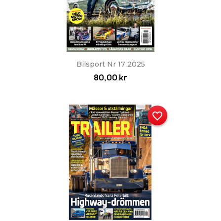
Bilsport Nr 17 2025
80,00 kr
favorite_border