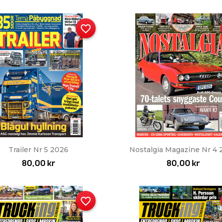
favorite_border
Snabbvy
Snabbvy


Trailer Nr 5 2026
Nostalgia Magazine Nr 4
80,00 kr
80,00 kr
favorite_border