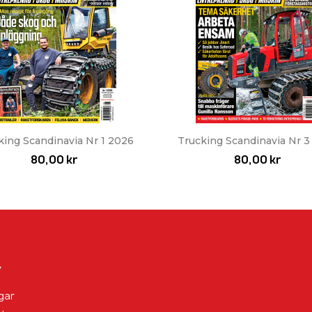
Snabbvy
Snabbvy


king Scandinavia Nr 1 2026
Trucking Scandinavia Nr 3
80,00 kr
80,00 kr
Y
gar