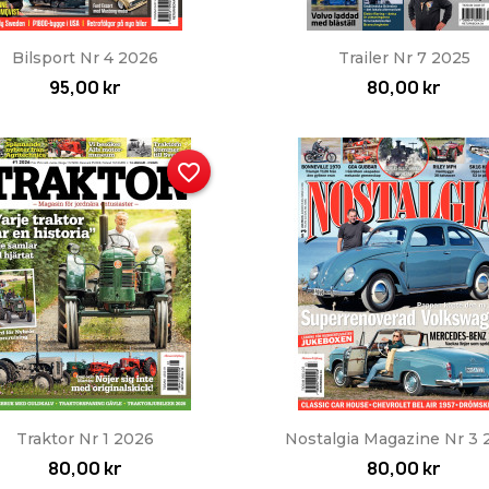
Snabbvy
Snabbvy


Bilsport Nr 4 2026
Trailer Nr 7 2025
95,00 kr
80,00 kr
favorite_border
Snabbvy
Snabbvy


Traktor Nr 1 2026
Nostalgia Magazine Nr 3
80,00 kr
80,00 kr