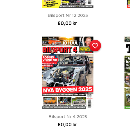
Snabbvy

Bilsport Nr 12 2025
80,00 kr
favorite_border
Snabbvy

Bilsport Nr 4 2025
80,00 kr