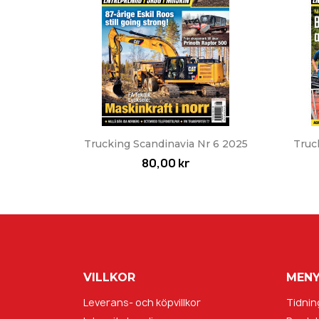
Snabbvy

Trucking Scandinavia Nr 6 2025
Truc
80,00 kr
VILLKOR
MEN
Leverans- och köpvillkor
Tidnin