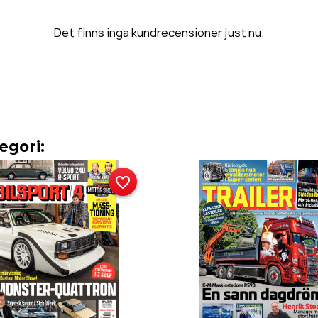
Det finns inga kundrecensioner just nu.
egori:
favorite_border