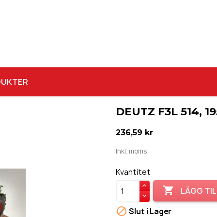
DUKTER
DEUTZ F3L 514, 1
236,59 kr
Inkl. moms
Kvantitet

LÄGG TIL

Slut i Lager