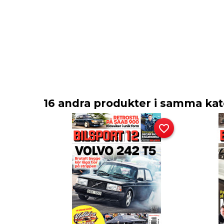
16 andra produkter i samma kat
favorite_border