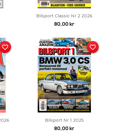
Snabbvy

Bilsport Classic Nr 2 2026
80,00 kr
favorite_border
favorite_border
Snabbvy

 2026
Bilsport Nr 1 2025
80,00 kr