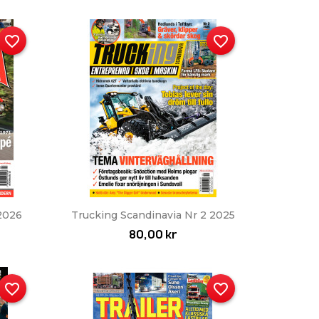
favorite_border
favorite_border
Snabbvy

 2026
Trucking Scandinavia Nr 2 2025
80,00 kr
favorite_border
favorite_border