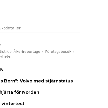
uktdetaljer
D
tistik ✓ Åkerireportage ✓ Företagsbesök ✓
yheter.
ON
s Born": VoIvo med stjärnstatus
hjärta för Norden
 vintertest