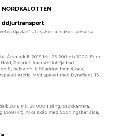
Å NORDKALOTTEN
ddjurtransport
etes djävlar!” Uttrycken är säkert bekanta.
bil Årsmodell: 2019 Mil: 26 200 Hb 3200, Euro
Hold, Polarkit, förarstol luftfjädrad,
-shift, helskinn, luftfjädring fram & bak,
sovpaket Arctic, Mediapaket med Dynafleet, 13
ll: 2016 Mil: 27 000 1 säng, backkamera,
ng (polarkit), Arka skåp med öppningsbar sida,
ia