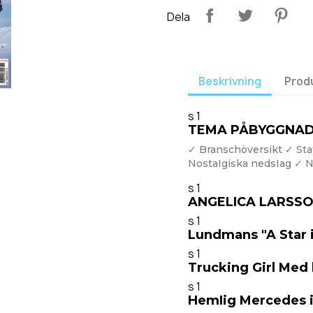
Dela
Beskrivning
Prod
s 1
TEMA PÅBYGGNA
✓ Branschöversikt ✓ Sta
NostaIgiska nedsIag ✓ N
s 1
ANGELICA LARSS
s 1
Lundmans "A Star i
s 1
Trucking Girl Med 
s 1
HemIig Mercedes i