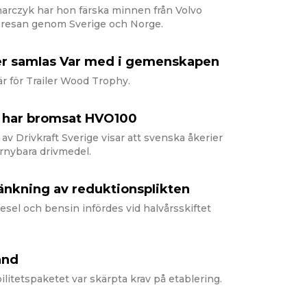
charczyk har hon färska minnen från Volvo
 resan genom Sverige och Norge.
er samIas Var med i gemenskapen
är för Trailer Wood Trophy.
 har bromsat HVO100
 av Drivkraft Sverige visar att svenska åkerier
rnybara drivmedel.
änkning av reduktionspIikten
esel och bensin infördes vid halvårsskiftet
tånd
ilitetspaketet var skärpta krav på etablering.