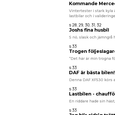
Kommande Mercedes
Vintertester i stark kyla 
lastbilar och i validerin
s 28, 29, 30, 31, 32
Joshs fina husbiI
S nö, slask och jämngrå 
s 33
Trogen föIjesIagar
”Det här är min trogna fö
s 33
DAF är bästa biIen!
Denna DAF XF530 körs av
s 33
LastbiIen - chauff
En riddare hade sin häst,
s 33