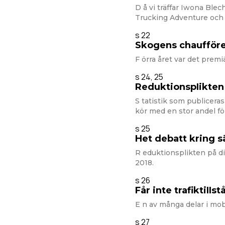
D å vi träffar Iwona Ble
Trucking Adventure och
s 22
Skogens chaufför
F örra året var det premi
s 24, 25
ReduktionspIikten
S tatistik som publiceras
kör med en stor andel fö
s 25
Het debatt kring s
R eduktionsplikten på di
2018.
s 26
Får inte trafiktiIIs
E n av många delar i mob
s 27