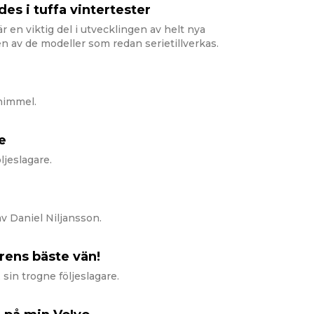
 i tuffa vintertester
är en viktig del i utvecklingen av helt nya
gen av de modeller som redan serietillverkas.
himmel.
e
ljeslagare.
 Daniel Niljansson.
örens bäste vän!
 sin trogne följeslagare.