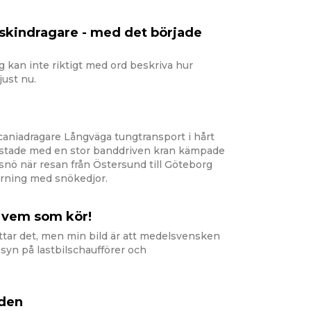
skindragare - med det började
g kan inte riktigt med ord beskriva hur
just nu.
aniadragare Långväga tungtransport i hårt
astade med en stor banddriven kran kämpade
 snö när resan från Östersund till Göteborg
örning med snökedjor.
II vem som kör!
attar det, men min bild är att medelsvensken
syn på lastbilschaufförer och
rden