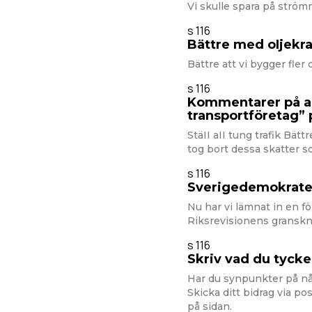
Vi skulle spara på strö
s 116
Bättre med oIjekra
Bättre att vi bygger fler 
s 116
Kommentarer på ar
transportföretag” 
StäII aII tung trafik Bätt
tog bort dessa skatter so
s 116
Sverigedemokratern
Nu har vi lämnat in en f
Riksrevisionens granskni
s 116
Skriv vad du tycke
Har du synpunkter på nå
Skicka ditt bidrag via pos
på sidan.