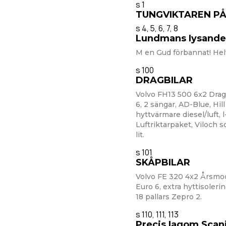
s 1
TUNGVIKTAREN P
s 4, 5, 6, 7, 8
Lundmans Iysande 
M en Gud förbannat! Helv
s 100
DRAGBILAR
Volvo FH13 500 6x2 Drag
6, 2 sängar, AD-Blue, Hill 
hyttvärmare diesel/luft, l
Luftriktarpaket, Viloch 
lit.
s 101
SKÅPBILAR
Volvo FE 320 4x2 Årsmode
Euro 6, extra hyttisoleri
18 pallars Zepro 2.
s 110, 111, 113
Precis Iagom Scan