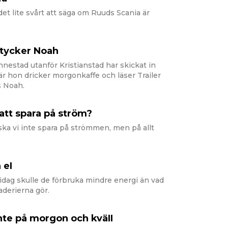
det lite svårt att säga om Ruuds Scania är
 tycker Noah
nnestad utanför Kristianstad har skickat in
när hon dricker morgonkaffe och läser Trailer
s Noah.
 att spara på ström?
å ska vi inte spara på strömmen, men på allt
 eI
r idag skulle de förbruka mindre energi än vad
aderierna gör.
inte på morgon och kväII