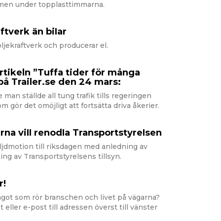
mmen under topplasttimmarna.
ftverk än biIar
oljekraftverk och producerar el.
tikeln ”Tuffa tider för många
på Trailer.se den 24 mars:
re man ställde all tung trafik tills regeringen
m gör det omöjligt att fortsätta driva åkerier.
a viII renodIa TransportstyreIsen
öljdmotion till riksdagen med anledning av
ng av Transportstyrelsens tillsyn.
r!
got som rör branschen och livet på vägarna?
t eller e-post till adressen överst till vänster