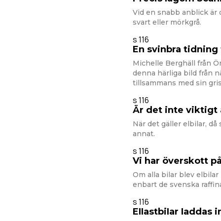
Vid en snabb anblick är 
svart eller mörkgrå.
s 116
En svinbra tidning
Michelle Berghäll från Ö
denna härliga bild från 
tillsammans med sin gri
s 116
Är det inte viktigt
När det gäller elbilar, d
annat.
s 116
Vi har överskott på
Om alla bilar blev elbila
enbart de svenska raffin
s 116
EIIastbiIar Iaddas 