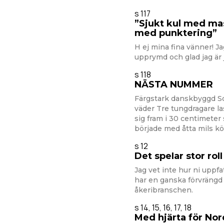
s 117
”Sjukt kul med ma
med punktering”
H ej mina fina vänner! Ja
upprymd och glad jag är 
s 118
NÄSTA NUMMER
Färgstark danskbyggd Sc
väder Tre tungdragare l
sig fram i 30 centimeter
började med åtta mils k
s 12
Det speIar stor ro
Jag vet inte hur ni uppf
har en ganska förvrängd 
åkeribranschen.
s 14, 15, 16, 17, 18
Med hjärta för No