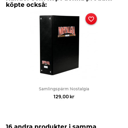
köpte också:
favorite_border
Samlingspärm Nostalgia
129,00 kr
16 andra produkter i samma