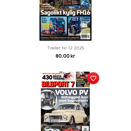
Trailer Nr 12 2025
80,00 kr
favorite_border