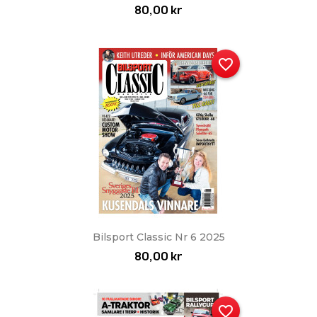
80,00 kr
favorite_border
Bilsport Classic Nr 6 2025
80,00 kr
favorite_border