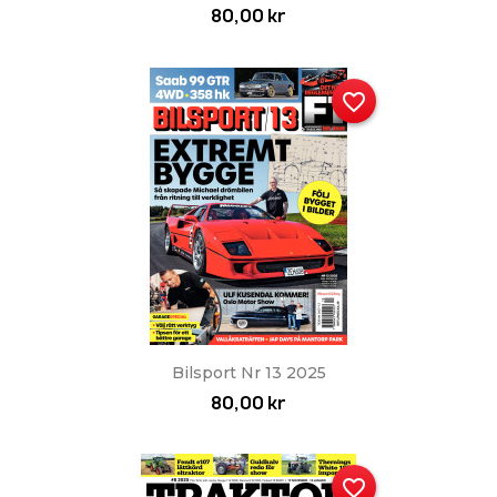
80,00 kr
favorite_border
Bilsport Nr 13 2025
80,00 kr
favorite_border