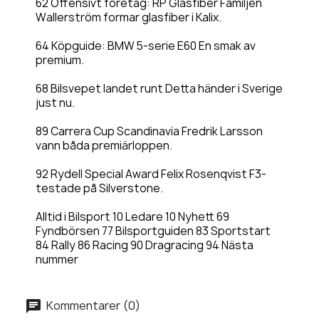
62 Offensivt företag: RP Glasfiber Familjen
Wallerström formar glasfiber i Kalix.
64 Köpguide: BMW 5-serie E60 En smak av
premium.
68 Bilsvepet landet runt Detta händer i Sverige
just nu.
89 Carrera Cup Scandinavia Fredrik Larsson
vann båda premiärloppen.
92 Rydell Special Award Felix Rosenqvist F3-
testade på Silverstone.
Alltid i Bilsport 10 Ledare 10 Nyhett 69
Fyndbörsen 77 Bilsportguiden 83 Sportstart
84 Rally 86 Racing 90 Dragracing 94 Nästa
nummer
Kommentarer (0)