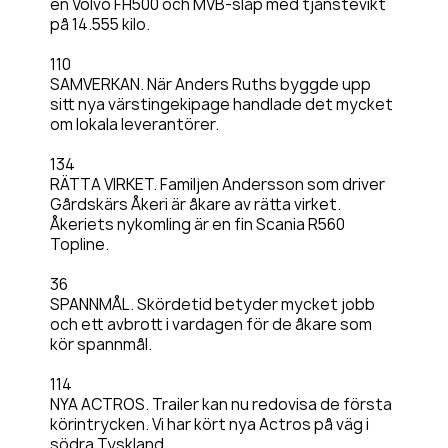
en Volvo FH500 och MVB-släp med tjänstevikt
på 14.555 kilo.
110
SAMVERKAN. När Anders Ruths byggde upp
sitt nya värstingekipage handlade det mycket
om lokala leverantörer.
134
RÄTTA VIRKET. Familjen Andersson som driver
Gårdskärs Åkeri är åkare av rätta virket.
Åkeriets nykomling är en fin Scania R560
Topline.
36
SPANNMÅL. Skördetid betyder mycket jobb
och ett avbrott i vardagen för de åkare som
kör spannmål.
114
NYA ACTROS. Trailer kan nu redovisa de första
körintrycken. Vi har kört nya Actros på väg i
södra Tyskland.