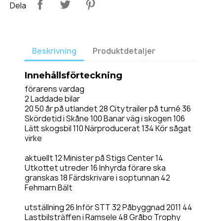
Dela
Beskrivning
Produktdetaljer
Innehållsförteckning
förarens vardag
2 Laddade bilar
20 50 år på utlandet 28 Citytrailer på turné 36
Skördetid i Skåne 100 Banar väg i skogen 106
Lätt skogsbil 110 Närproducerat 134 Kör sågat
virke
aktuellt 12 Minister på Stigs Center 14
Utkottet utreder 16 Inhyrda förare ska
granskas 18 Färdskrivare i soptunnan 42
Fehmarn Bält
utställning 26 Inför STT 32 Påbyggnad 2011 44
Lastbilsträffen i Ramsele 48 Gråbo Trophy