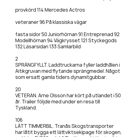
provkörd 114 Mercedes Actros
veteraner 96 På klassiska vägar
fasta sidor 50 Juniorhörnan 91 Entreprenad 92
Modellhörnan 94 Vägkrysset 121 Styckegods
132 Läsarsidan 133 Samlarbild
2
SPRÄNGFYLLT. Laddtruckarna fyller laddhålen i
Aitikgruvan med flytande sprängmedel. Något
som ersatt gamla tiders dynamitgubbar.
20
VETERAN. Arne Olsson har kört på utlandet i 50
år. Trailer följde med under en resa till
Tyskland.
106
LÄTT TIMMERBIL. Tranås Skogstransporter
har låtit bygga ett lättviktsekipage för skogen,