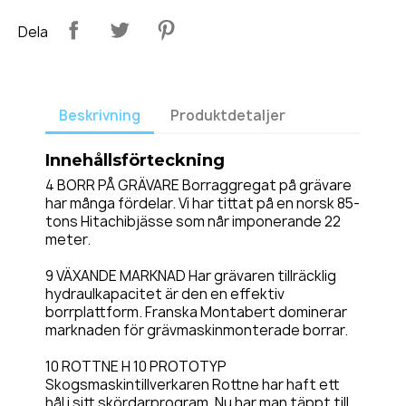
Dela
Beskrivning
Produktdetaljer
Innehållsförteckning
4 BORR PÅ GRÄVARE Borraggregat på grävare
har många fördelar. Vi har tittat på en norsk 85-
tons Hitachibjässe som når imponerande 22
meter.
9 VÄXANDE MARKNAD Har grävaren tillräcklig
hydraulkapacitet är den en effektiv
borrplattform. Franska Montabert dominerar
marknaden för grävmaskinmonterade borrar.
10 ROTTNE H 10 PROTOTYP
Skogsmaskintillverkaren Rottne har haft ett
hål i sitt skördarprogram. Nu har man täppt till