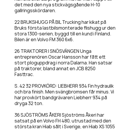
det med den nya stickvägsgående H-10
gallringsskördaren.
22 BRUKSHUGG PÅ BIL Trucking har kikat på
Bruks första lastbilsmonterade flishugg ur den
stora 1300-serien, byggd till en kund i Finland.
Bilen är en Volvo FM 360 6x6.
26 TRAKTORER I SNÖSVÄNGEN Unga
entreprenören Oscar Hansson har fått ett
stort ploguppdrag i norra Dalarna. Han satsar
på traktorer, bland annat en JCB 8250
Fasttrac.
S. 42 32 PROVKÖRD: LIEBHERR 934 Fin hydraulik
och bra finish. Men svängbromsen får minus. Vi
har provkört bandgrävaren Liebherr 934 på
dryga 32 ton.
36 SJÖSTRÖMS ÅKERI Sjöströms Åkeri har
satsat på en Volvo FH 480, utrustad med den
största kran Hiab sålt i Sverige, en Hiab XS 1055