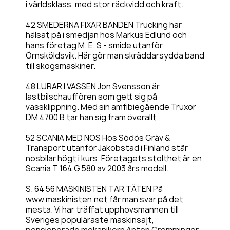
i världsklass, med stor räckvidd och kraft.
42 SMEDERNA FIXAR BANDEN Trucking har
hälsat på i smedjan hos Markus Edlund och
hans företag M. E. S - smide utanför
Örnsköldsvik. Här gör man skräddarsydda band
till skogsmaskiner.
48 LURAR I VASSEN Jon Svensson är
lastbilschauffören som gett sig på
vassklippning. Med sin amfibiegående Truxor
DM 4700 B tar han sig fram överallt.
52 SCANIA MED NOS Hos Södös Gräv &
Transport utanför Jakobstad i Finland står
nosbilar högt i kurs. Företagets stolthet är en
Scania T 164 G 580 av 2003 års modell.
S. 64 56 MASKINISTEN TAR TÄTEN På
www.maskinisten.net får man svar på det
mesta. Vi har träffat upphovsmannen till
Sveriges populäraste maskinsajt,