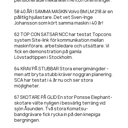
pensionerade mekanikern Anton Gremminger.
58 40 ÅR I SAMMA MASKIN Volvo BM LM 218 är en
pålitlig hjullastare. Det vet Sven-Inge
Johansson som kört samma maskin i 40 år!
62 TOP CON SATSAR NCC har testat Topcons
system Site-link för kommunikation mellan
maskinförare, arbetsledare och utsättare. Vi
fick en demonstration på gamla
Lövstadtippen i Stockholm.
64 KRAV PÅ STUBBAR Stora energimängder -
men att bryta stubb kräver noggran planering.
SCA har testat i 4 år nu och ser stora
möjligheter.
67 SKOTARE PÅ GLID En stor Ponsse Elephant-
skotare välte nyligen i besvärlig terräng vid
sjön Åsunden. Två stora Komatsu-
bandgrävare fick rycka in på den knepiga
bergningen.