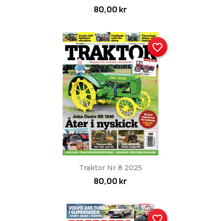
80,00 kr
favorite_border
Traktor Nr 8 2025
80,00 kr
favorite_border