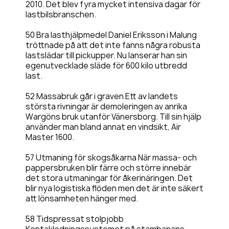
2010. Det blev fyra mycket intensiva dagar för
lastbilsbranschen.
50 Bra lasthjälpmedel Daniel Eriksson i Malung
tröttnade på att det inte fanns några robusta
lastslädar till pickupper. Nu lanserar han sin
egenutvecklade släde för 600 kilo utbredd
last.
52 Massabruk går i graven Ett av landets
största rivningar är demoleringen av anrika
Wargöns bruk utanför Vänersborg. Till sin hjälp
använder man bland annat en vindsikt, Air
Master 1600.
57 Utmaning för skogsåkarna När massa- och
pappersbruken blir färre och större innebär
det stora utmaningar för åkerinäringen. Det
blir nya logistiska flöden men det är inte säkert
att lönsamheten hänger med.
58 Tidspressat stolpjobb