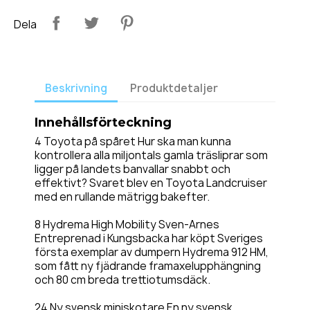
Dela
Beskrivning
Produktdetaljer
Innehållsförteckning
4 Toyota på spåret Hur ska man kunna
kontrollera alla miljontals gamla träsliprar som
ligger på landets banvallar snabbt och
effektivt? Svaret blev en Toyota Landcruiser
med en rullande mätrigg bakefter.
8 Hydrema High Mobility Sven-Arnes
Entreprenad i Kungsbacka har köpt Sveriges
första exemplar av dumpern Hydrema 912 HM,
som fått ny fjädrande framaxelupphängning
och 80 cm breda trettiotumsdäck.
24 Ny svensk miniskotare En ny svensk