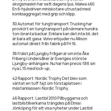
skogsmaskin har sett dagens ljus, Malwa 460.
En 6-hjulsdriven miniskotare utrustad med
kombiaggregat med grip och klipp.
30 Automat för tungtransport Trucking har
provkört en tungtransport på närmare hundra
ton i branta backar. Enklare kan det inte bli, det
är bara att gasa. Volvo erbjuder nu Allison
automat direkt från fabrik på FH 16.
36 Frälst på Ljungby Frågan är om inte Åke
Friberg i Undersåker är Sveriges störste
Ljungby-anhängare. Nu har han precis fått sin
nya L 15 med lock-up.
42 Rapport: Nordic Trophy Det blev som
väntat en tuff fajt om förstaplatsen i
mästarklassen i Nordic Trophy.
46 Rapport: Lastbil 2010 Påbyggarna och
lastbilstillverkarna trängdes på Elmia i
Jönköping för att visa nyheter under Lastbil