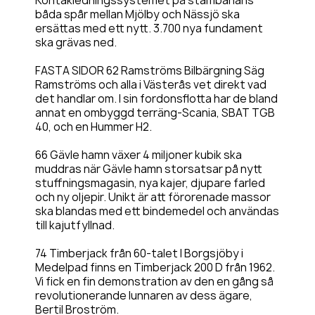
Kontakledningssystemet på stambanans
båda spår mellan Mjölby och Nässjö ska
ersättas med ett nytt. 3.700 nya fundament
ska grävas ned.
FASTA SIDOR 62 Ramströms Bilbärgning Säg
Ramströms och alla i Västerås vet direkt vad
det handlar om. I sin fordonsflotta har de bland
annat en ombyggd terräng-Scania, SBAT TGB
40, och en Hummer H2.
66 Gävle hamn växer 4 miljoner kubik ska
muddras när Gävle hamn storsatsar på nytt
stuffningsmagasin, nya kajer, djupare farled
och ny oljepir. Unikt är att förorenade massor
ska blandas med ett bindemedel och användas
till kajutfyllnad.
74 Timberjack från 60-talet I Borgsjöby i
Medelpad finns en Timberjack 200 D från 1962.
Vi fick en fin demonstration av den en gång så
revolutionerande lunnaren av dess ägare,
Bertil Broström.