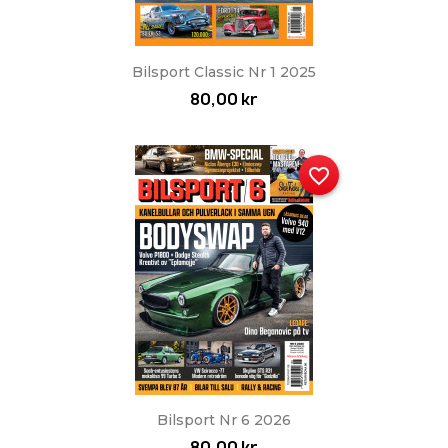
Bilsport Classic Nr 1 2025
80,00 kr
favorite_border
Bilsport Nr 6 2026
80,00 kr