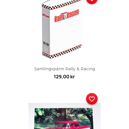
Samlingspärm Rally & Racing
129,00 kr
favorite_border