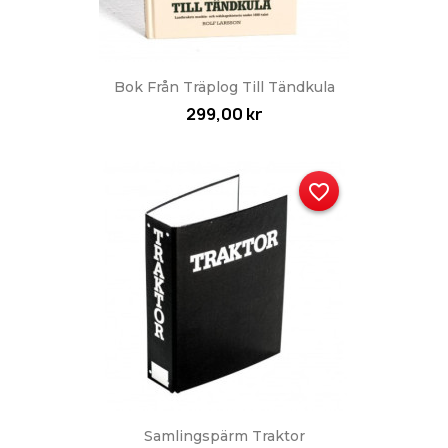
Bok Från Träplog Till Tändkula
299,00 kr
favorite_border
Samlingspärm Traktor