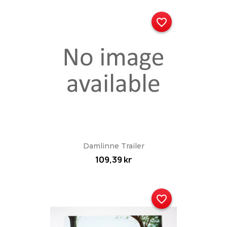
favorite_border
Damlinne Trailer
109,39 kr
favorite_border