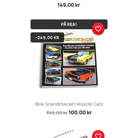
149,00 kr
PÅ REA!
favorite_border
-249,00 KR
Bok Scandinavian Muscle Cars
100,00 kr
349,00 kr
favorite_border