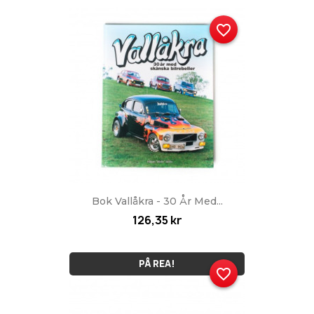
favorite_border
Bok Vallåkra - 30 År Med...
126,35 kr
PÅ REA!
favorite_border