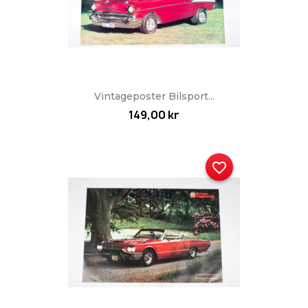
Vintageposter Bilsport...
149,00 kr
favorite_border