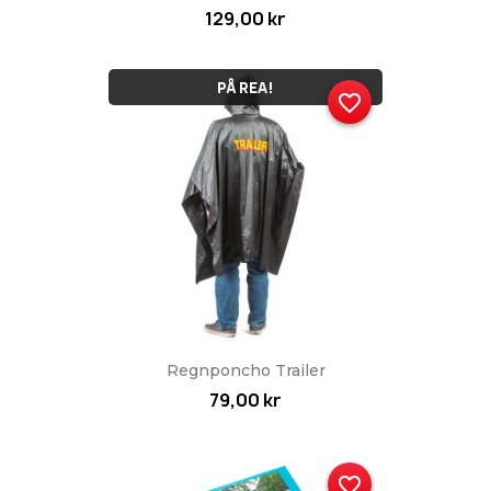
129,00 kr
PÅ REA!
favorite_border
Regnponcho Trailer
79,00 kr
favorite_border