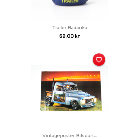
Trailer Badanka
69,00 kr
favorite_border
Vintageposter Bilsport...