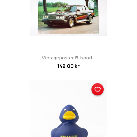
Vintageposter Bilsport...
149,00 kr
favorite_border