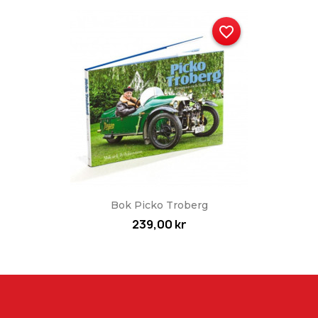
favorite_border
Bok Picko Troberg
239,00 kr