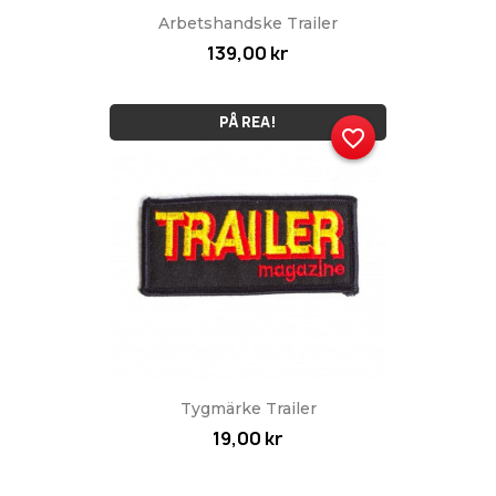
Arbetshandske Trailer
139,00 kr
PÅ REA!
favorite_border
Tygmärke Trailer
19,00 kr