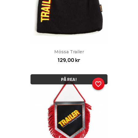
Mössa Trailer
129,00 kr
PÅ REA!
favorite_border