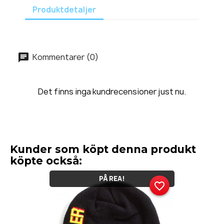
Produktdetaljer
Kommentarer (0)
Det finns inga kundrecensioner just nu.
Kunder som köpt denna produkt
köpte också:
PÅ REA!
favorite_border