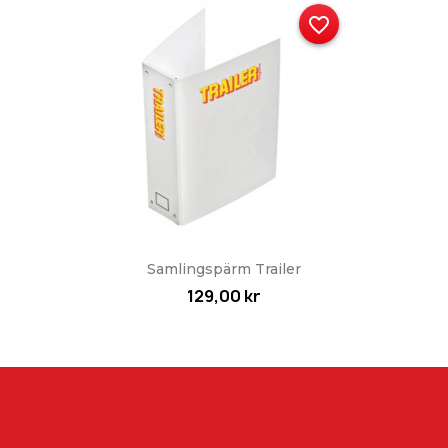
favorite_border
Samlingspärm Trailer
129,00 kr