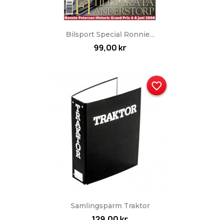
Bilsport Special Ronnie...
99,00 kr
favorite_border
Samlingspärm Traktor
129,00 kr