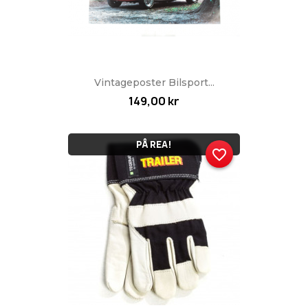
Vintageposter Bilsport...
149,00 kr
PÅ REA!
favorite_border