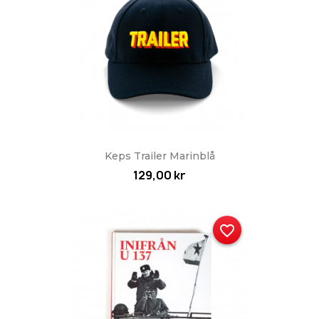
Keps Trailer Marinblå
129,00 kr
favorite_border