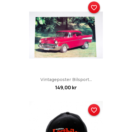
favorite_border
Vintageposter Bilsport...
149,00 kr
favorite_border