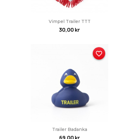
Vimpel Trailer TTT
30,00 kr
favorite_border
Trailer Badanka
69,00 kr