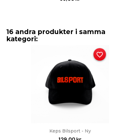
16 andra produkter i samma
kategori:
favorite_border
Keps Bilsport - Ny
129,00 kr