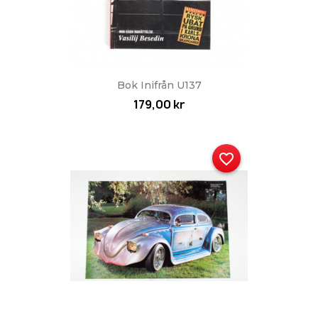
Bok Inifrån U137
179,00 kr
favorite_border