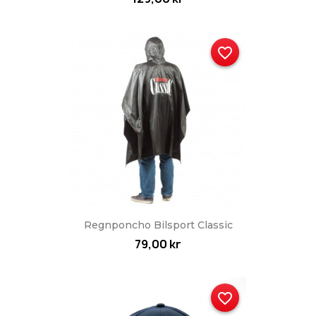
favorite_border
Regnponcho Bilsport Classic
79,00 kr
favorite_border