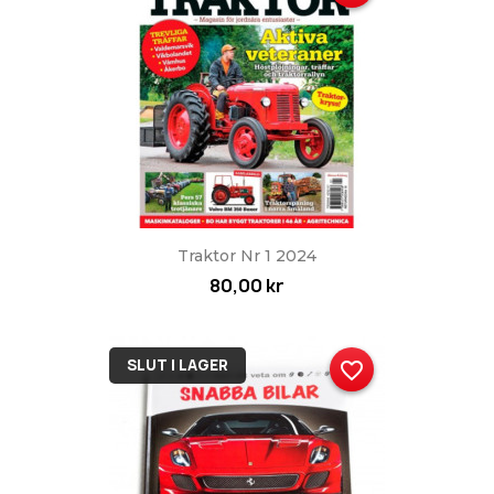
Traktor Nr 1 2024
80,00 kr
SLUT I LAGER
favorite_border