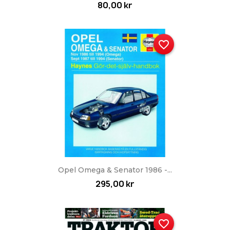
80,00 kr
favorite_border
Opel Omega & Senator 1986 -...
295,00 kr
favorite_border