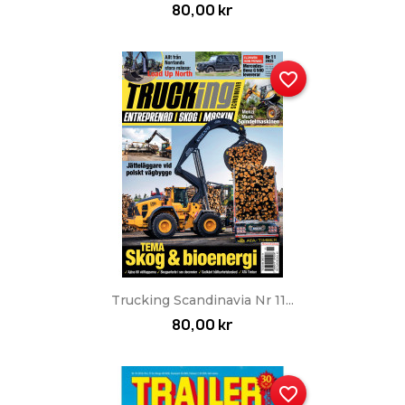
80,00 kr
favorite_border
Trucking Scandinavia Nr 11...
80,00 kr
favorite_border