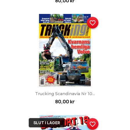
80,00 kr
favorite_border
Trucking Scandinavia Nr 10...
80,00 kr
SLUT I LAGER
favorite_border