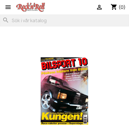
shopping_cart


(0)
search