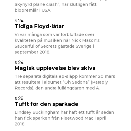
Skynyrd plane crash”, har slutligen fått
biopremiär i USA.
s 24
Tidiga Floyd-låtar
Vi var många som var förbluffade över
kvaliteten på musiken när Nick Mason's
Saucerful of Secrets gästade Sverige i
september 2018.
s 24
Magisk upplevelse blev skiva
Tre separata digitala ep-släpp kommer 20 mars
att resultera i albumet ”Oh Sedona” (Paraply
Records), den andra fullängdaren med A.
s 26
Tufft för den sparkade
Lindsey Buckingham har haft ett tufft år sedan
han fick sparken från Fleetwood Mac i april
2018.