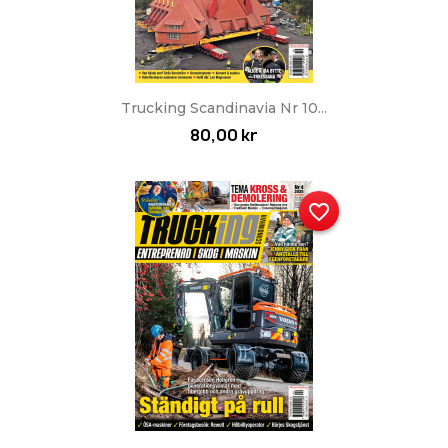
Trucking Scandinavia Nr 10...
80,00 kr
favorite_border