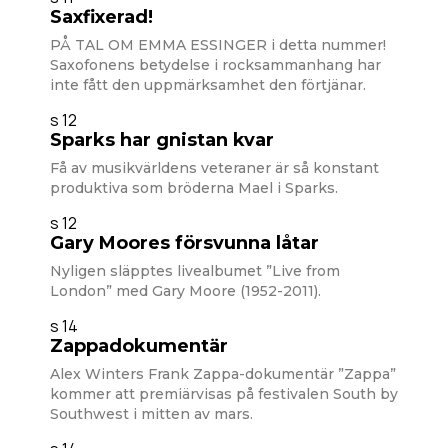
Saxfixerad!
PÅ TAL OM EMMA ESSINGER i detta nummer!
Saxofonens betydelse i rocksammanhang har
inte fått den uppmärksamhet den förtjänar.
s 12
Sparks har gnistan kvar
Få av musikvärldens veteraner är så konstant
produktiva som bröderna Mael i Sparks.
s 12
Gary Moores försvunna låtar
Nyligen släpptes livealbumet ”Live from
London” med Gary Moore (1952-2011).
s 14
Zappadokumentär
Alex Winters Frank Zappa-dokumentär ”Zappa”
kommer att premiärvisas på festivalen South by
Southwest i mitten av mars.