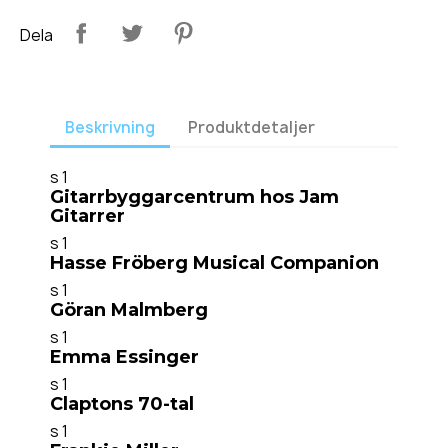
Dela
Beskrivning
Produktdetaljer
s 1
Gitarrbyggarcentrum hos Jam
Gitarrer
s 1
Hasse Fröberg Musical Companion
s 1
Göran Malmberg
s 1
Emma Essinger
s 1
Claptons 70-tal
s 1