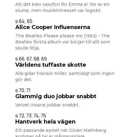
Att det blev saxofon för Emma är lite av en
slump, men musikintresset var logiskt.
s 64, 65
Alice Cooper Influenserna
The Beatles Please please me (1963) - The
Beatles första album var början till allt som
skulle följa.
s 66, 67, 68, 69
Världens tuffaste skotte
Alla gillar Frankie Miller, samtidigt som ingen
gör det.
s 70, 71
Glammig duo jobbar snabbt
Velvet Insane jobbar snabbt.
s 72, 73, 74, 75
Hantverk hela vägen
Ett passande epitet när Göran Malmberg
kommer på tal är mångsysslare.