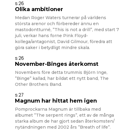
s 26
Olika ambitioner
Medan Roger Waters turnerar på världens
största arenor och förbereder ännu en
mastodontturné, ”This is not a drill”, med start 7
juli, verkar hans forne Pink Floyd-
kollega/antagonist, David Gilmour, föredra att
göra saker i betydligt mindre skala.
s 26
November-Binges återkomst
Novembers före detta trummis Björn Inge,
”Binge” kallad, har bildat ett nytt band, The
Other Brothers Band.
s 27
Magnum har hittat hem igen
Pomprockarna Magnum är tillbaka med
albumet ”The serpent rings”, ett av de många
starka album de har gjort sedan återkomsten/
nytändningen med 2002 års ”Breath of life”.