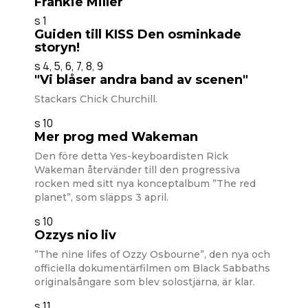
Frankie Miller
s 1
Guiden till KISS Den osminkade
storyn!
s 4, 5, 6, 7, 8, 9
"Vi blåser andra band av scenen"
Stackars Chick Churchill.
s 10
Mer prog med Wakeman
Den före detta Yes-keyboardisten Rick
Wakeman återvänder till den progressiva
rocken med sitt nya konceptalbum ”The red
planet”, som släpps 3 april.
s 10
Ozzys nio liv
”The nine lifes of Ozzy Osbourne”, den nya och
officiella dokumentärfilmen om Black Sabbaths
originalsångare som blev solostjärna, är klar.
s 11