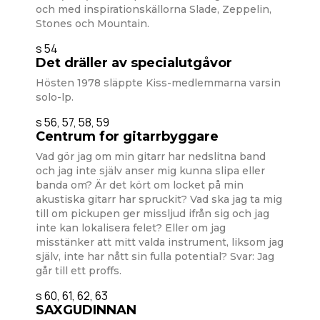
och med inspirationskällorna Slade, Zeppelin,
Stones och Mountain.
s 54
Det dräller av specialutgåvor
Hösten 1978 släppte Kiss-medlemmarna varsin
solo-lp.
s 56, 57, 58, 59
Centrum for gitarrbyggare
Vad gör jag om min gitarr har nedslitna band
och jag inte själv anser mig kunna slipa eller
banda om? Är det kört om locket på min
akustiska gitarr har spruckit? Vad ska jag ta mig
till om pickupen ger missljud ifrån sig och jag
inte kan lokalisera felet? Eller om jag
misstänker att mitt valda instrument, liksom jag
själv, inte har nått sin fulla potential? Svar: Jag
går till ett proffs.
s 60, 61, 62, 63
SAXGUDINNAN