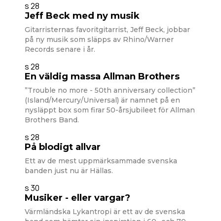
s 28
Jeff Beck med ny musik
Gitarristernas favoritgitarrist, Jeff Beck, jobbar
på ny musik som släpps av Rhino/Warner
Records senare i år.
s 28
En väldig massa Allman Brothers
”Trouble no more - 50th anniversary collection”
(Island/Mercury/Universal) är namnet på en
nysläppt box som firar 50-årsjubileet för Allman
Brothers Band.
s 28
På blodigt allvar
Ett av de mest uppmärksammade svenska
banden just nu är Hällas.
s 30
Musiker - eller vargar?
Värmländska Lykantropi är ett av de svenska