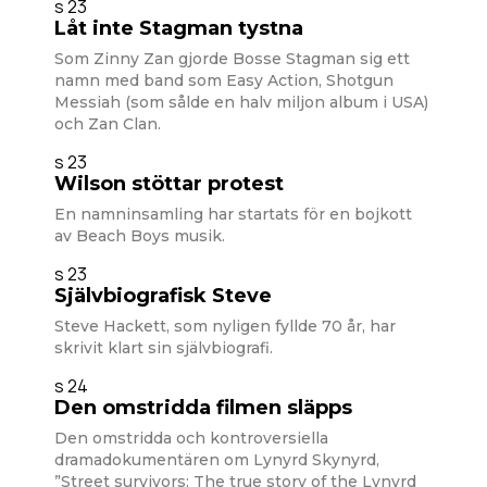
s 23
Låt inte Stagman tystna
Som Zinny Zan gjorde Bosse Stagman sig ett
namn med band som Easy Action, Shotgun
Messiah (som sålde en halv miljon album i USA)
och Zan Clan.
s 23
Wilson stöttar protest
En namninsamling har startats för en bojkott
av Beach Boys musik.
s 23
Självbiografisk Steve
Steve Hackett, som nyligen fyllde 70 år, har
skrivit klart sin självbiografi.
s 24
Den omstridda filmen släpps
Den omstridda och kontroversiella
dramadokumentären om Lynyrd Skynyrd,
”Street survivors: The true story of the Lynyrd