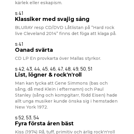
kärlek eller eskapism.
s 41
Klassiker med svajig sång
BLURAY resp CD/DVD Låtlistan på ”Hard rock
live Cleveland 2014” finns det föga att klaga på.
s 41
Oanad svärta
CD LP En provkarta över Mallas styrkor.
s 42, 43, 44, 45, 46, 47, 48, 49, 50, 51
List, lögner & rock'n'roll
Man kan tycka att Gene Simmons (bas och
sång, då med Klein i efternamn) och Paul
Stanley (sång och kompgitarr, född Eisen) hade
allt unga musiker kunde önska sig i hemstaden
New York 1972.
s 52, 53, 54
Fyra första åren bäst
Kiss (1974) Rå, tuff, primitiv och ärlig rock'n'roll