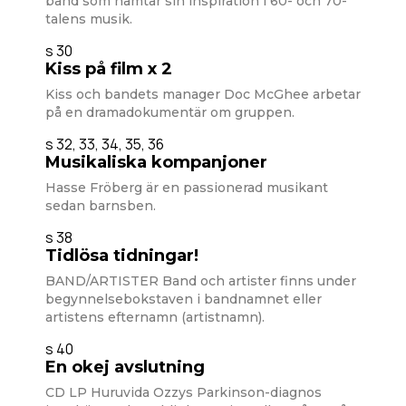
band som hämtar sin inspiration i 60- och 70-
talens musik.
s 30
Kiss på film x 2
Kiss och bandets manager Doc McGhee arbetar
på en dramadokumentär om gruppen.
s 32, 33, 34, 35, 36
Musikaliska kompanjoner
Hasse Fröberg är en passionerad musikant
sedan barnsben.
s 38
Tidlösa tidningar!
BAND/ARTISTER Band och artister finns under
begynnelsebokstaven i bandnamnet eller
artistens efternamn (artistnamn).
s 40
En okej avslutning
CD LP Huruvida Ozzys Parkinson-diagnos