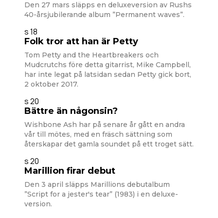
Den 27 mars släpps en deluxeversion av Rushs
40-årsjubilerande album ”Permanent waves”.
s 18
Folk tror att han är Petty
Tom Petty and the Heartbreakers och
Mudcrutchs före detta gitarrist, Mike Campbell,
har inte legat på latsidan sedan Petty gick bort,
2 oktober 2017.
s 20
Bättre än någonsin?
Wishbone Ash har på senare år gått en andra
vår till mötes, med en fräsch sättning som
återskapar det gamla soundet på ett troget sätt.
s 20
Marillion firar debut
Den 3 april släpps Marillions debutalbum
”Script for a jester's tear” (1983) i en deluxe-
version.