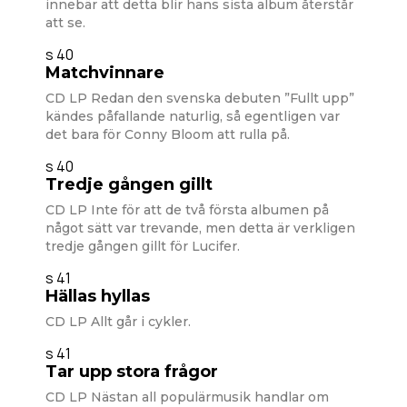
innebär att detta blir hans sista album återstår
att se.
s 40
Matchvinnare
CD LP Redan den svenska debuten ”Fullt upp”
kändes påfallande naturlig, så egentligen var
det bara för Conny Bloom att rulla på.
s 40
Tredje gången gillt
CD LP Inte för att de två första albumen på
något sätt var trevande, men detta är verkligen
tredje gången gillt för Lucifer.
s 41
Hällas hyllas
CD LP Allt går i cykler.
s 41
Tar upp stora frågor
CD LP Nästan all populärmusik handlar om