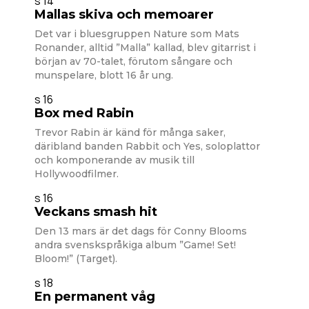
s 14
Mallas skiva och memoarer
Det var i bluesgruppen Nature som Mats
Ronander, alltid ”Malla” kallad, blev gitarrist i
början av 70-talet, förutom sångare och
munspelare, blott 16 år ung.
s 16
Box med Rabin
Trevor Rabin är känd för många saker,
däribland banden Rabbit och Yes, soloplattor
och komponerande av musik till
Hollywoodfilmer.
s 16
Veckans smash hit
Den 13 mars är det dags för Conny Blooms
andra svenskspråkiga album ”Game! Set!
Bloom!” (Target).
s 18
En permanent våg