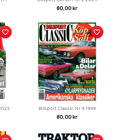
80,00 kr
favorite_border
favorite_border
Snabbvy

 2023
Bilsport Classic Nr 9 1999
80,00 kr