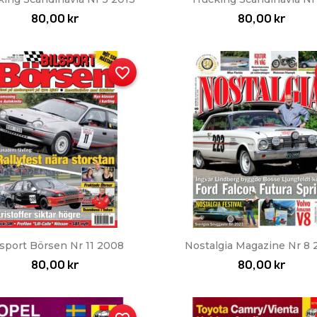
80,00 kr
80,00 kr
favorite_border
Snabbvy
Snabbvy


lsport Börsen Nr 11 2008
Nostalgia Magazine Nr 8
80,00 kr
80,00 kr