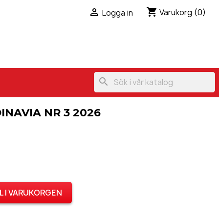
shopping_cart

Varukorg
(0)
Logga in
search
NAVIA NR 3 2026
L I VARUKORGEN