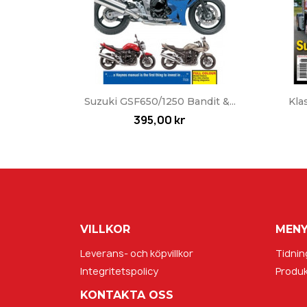
Snabbvy

Suzuki GSF650/1250 Bandit &...
Kla
395,00 kr
VILLKOR
MEN
Leverans- och köpvillkor
Tidnin
Integritetspolicy
Produk
KONTAKTA OSS