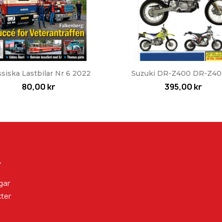
Snabbvy
Snabbvy


ssiska Lastbilar Nr 6 2022
Suzuki DR-Z400 DR-Z400
80,00 kr
395,00 kr
Y
gar
ter