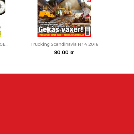
Snabbvy

E...
Trucking Scandinavia Nr 4 2016
80,00 kr