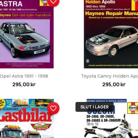
favorite_border
Snabbvy
Snabbvy


Opel Astra 1991 - 1998
Toyota Camry Holden Apol
295,00 kr
295,00 kr
SLUT I LAGER
favorite_border