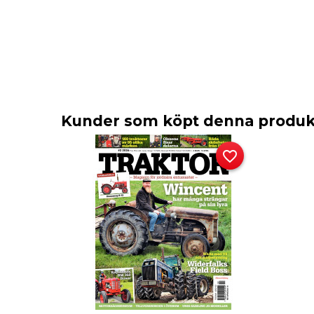
Kunder som köpt denna produkt
favorite_border