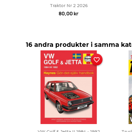
Snabbvy

Traktor Nr 2 2026
80,00 kr
16 andra produkter i samma kat
favorite_border
Snabbvy

VW Golf & Jetta II 1984 - 1992
Truc