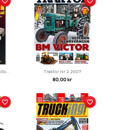
favorite_border
favorite_border
Snabbvy

lo...
Traktor Nr 2 2007
80,00 kr
favorite_border
favorite_border