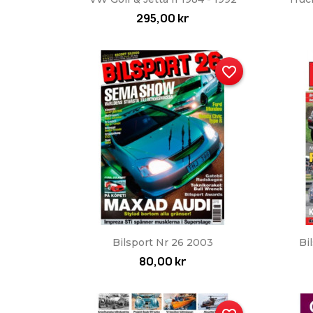
295,00 kr
favorite_border
Snabbvy

Bilsport Nr 26 2003
Bi
80,00 kr