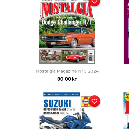
favorite_border
Snabbvy

Nostalgia Magazine Nr 5 2024
80,00 kr
favorite_border