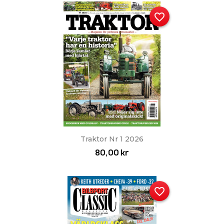
favorite_border
Traktor Nr 1 2026
80,00 kr
favorite_border