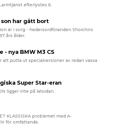
armtjänst efterlystes 6.
son har gått bort
n är i sorg - hedersordföranden Shoichiro
97 års ålder.
are - nya BMW M3 CS
tt putta ut specialversioner av redan vassa
iska Super Star-eran
igger inte på latsidan.
 DET KLASSISKA problemet med A-
lir för omfattande.