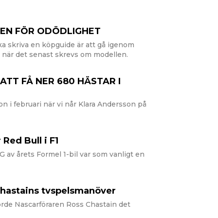
DEN FÖR ODÖDLIGHET
ka skriva en köpguide är att gå igenom
a när det senast skrevs om modellen.
ATT FÅ NER 680 HÄSTAR I
 i februari när vi når Klara Andersson på
 Red Bull i F1
v årets Formel 1-bil var som vanligt en
Chastains tvspelsmanöver
orde Nascarföraren Ross Chastain det