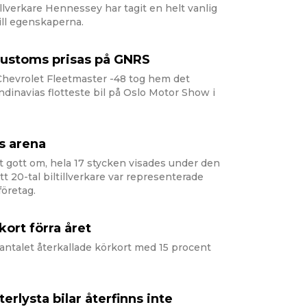
lverkare Hennessey har tagit en helt vanlig
ill egenskaperna.
Kustoms prisas på GNRS
vrolet Fleetmaster -48 tog hem det
ndinavias flotteste bil på Oslo Motor Show i
s arena
t gott om, hela 17 stycken visades under den
t 20-tal biltillverkare var representerade
öretag.
kort förra året
talet återkallade körkort med 15 procent
terlysta bilar återfinns inte