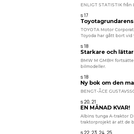
ENLIGT STATISTIK från L
s 17
Toyotagrundarens 
TOYOTA Motor Corporatio
Toyoda har gått bort vid 
s 18
Starkare och lätt
BMW M GMBH fortsätter a
bilmodeller.
s 18
Ny bok om den mag
BENGT-ÅCE GUSTAVSSON l
s 20, 21
EN MÅNAD KVAR!
Albins tunga A-traktor
traktorprojekt är att de b
s 22, 23, 24, 25