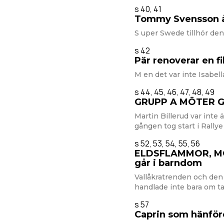
s 40, 41
Tommy Svensson å
S uper Swede tillhör de
s 42
Pär renoverar en f
M en det var inte Isabell
s 44, 45, 46, 47, 48, 49
GRUPP A MÖTER GA
Martin Billerud var inte ä
gången tog start i Rally
s 52, 53, 54, 55, 56
ELDSFLAMMOR, MO
går i barndom
Vallåkratrenden och de
handlade inte bara om t
s 57
Caprin som hänförd