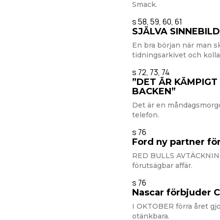
Smack.
s 58, 59, 60, 61
SJÄLVA SINNEBIL
En bra början när man s
tidningsarkivet och koll
s 72, 73, 74
”DET ÄR KÄMPIGT 
BACKEN”
Det är en måndagsmorgon
telefon.
s 76
Ford ny partner för
RED BULLS AVTÄCKNING a
förutsägbar affär.
s 76
Nascar förbjuder 
I OKTOBER förra året gj
otänkbara.