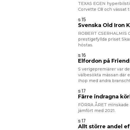
TEXAS EGEN hyperbilstil
Corvette C8 och vässat t
s 15
Svenska Old Iron 
ROBERT CSERHALMIS Che
prestigefyllda priset Ska
höstas.
s 16
Elfordon på Friend
S verigepremiärer var de
välbesökta mässan där et
ihop med andra branschf
s 17
Färre indragna kör
FÖRRA ÅRET minskade an
jämfört med 2021.
s 17
Allt större andel ef