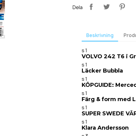
Dela
Beskrivning
Prod
s 1
VOLVO 242 T6 i Gr
s 1
Läcker Bubbla
s 1
KÖPGUIDE: Merce
s 1
Färg & form med L
s 1
SUPER SWEDE VÄR
s 1
Klara Andersson