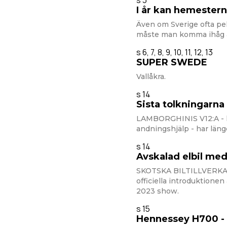
s 3
I år kan hemestern 
Även om Sverige ofta pek
måste man komma ihåg att
s 6, 7, 8, 9, 10, 11, 12, 13
SUPER SWEDE
Vallåkra.
s 14
Sista tolkningarna
LAMBORGHINIS V12:A - h
andningshjälp - har länge
s 14
Avskalad elbil med
SKOTSKA BILTILLVERKA
officiella introduktion
2023 show.
s 15
Hennessey H700 - 