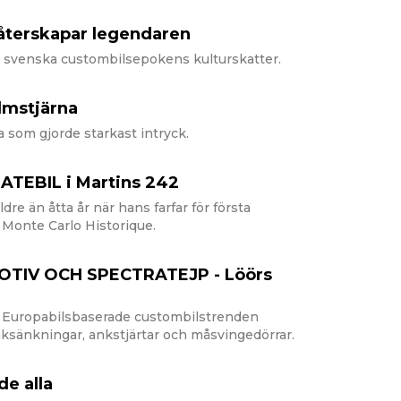
terskapar legendaren
n svenska custombilsepokens kulturskatter.
ilmstjärna
a som gjorde starkast intryck.
TEBIL i Martins 242
ldre än åtta år när hans farfar för första
e Monte Carlo Historique.
TIV OCH SPECTRATEJP - Löörs
n Europabilsbaserade custombilstrenden
aksänkningar, ankstjärtar och måsvingedörrar.
e alla