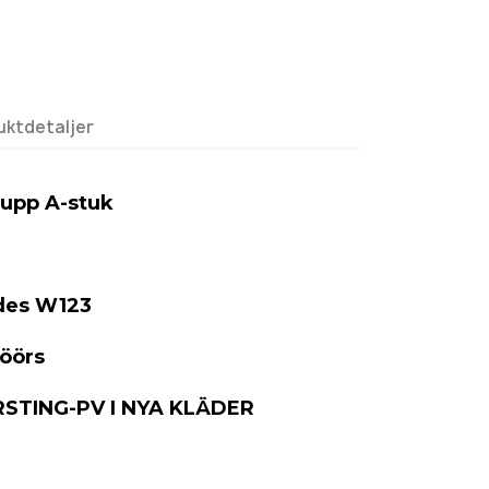
uktdetaljer
upp A-stuk
des W123
öörs
STING-PV I NYA KLÄDER