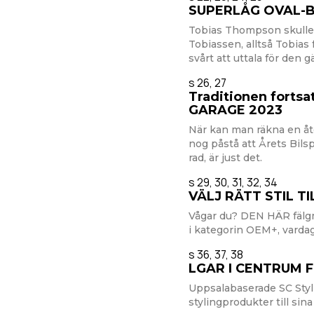
SUPERLÅG OVAL-
Tobias Thompson skulle 
Tobiassen, alltså Tobias f
svårt att uttala för den
s 26, 27
Traditionen forts
GARAGE 2023
När kan man räkna en åt
nog påstå att Årets Bilsp
rad, är just det.
s 29, 30, 31, 32, 34
VÄLJ RÄTT STIL 
Vågar du? DEN HÄR fälgmo
i kategorin OEM+, vardag
s 36, 37, 38
LGAR I CENTRUM F
Uppsalabaserade SC Styli
stylingprodukter till sin