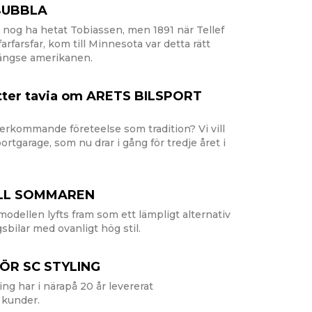
BUBBLA
nog ha hetat Tobiassen, men 1891 när Tellef
arfarsfar, kom till Minnesota var detta rätt
 gängse amerikanen.
atter tavia om ARETS BILSPORT
erkommande företeelse som tradition? Vi vill
ortgarage, som nu drar i gång för tredje året i
TILL SOMMAREN
dellen lyfts fram som ett lämpligt alternativ
sbilar med ovanligt hög stil.
ÖR SC STYLING
ng har i närapå 20 år levererat
a kunder.