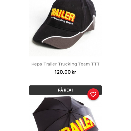
Keps Trailer Trucking Team TTT
120,00 kr
PÅ REA!
favorite_border