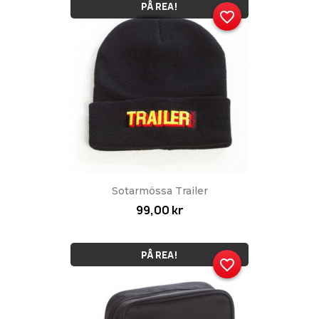
PÅ REA!
favorite_border
Sotarmössa Trailer
99,00 kr
PÅ REA!
favorite_border