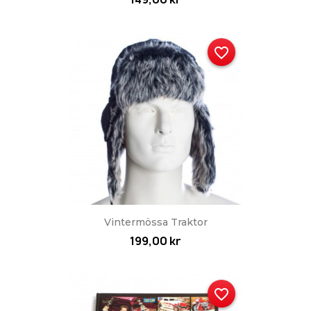
favorite_border
Vintermössa Traktor
199,00 kr
favorite_border