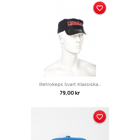
favorite_border
Retrokeps Svart Klassiska...
79,00 kr
favorite_border