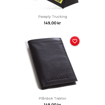
Paraply Trucking
149,00 kr
favorite_border
Plånbok Traktor
149,00 kr