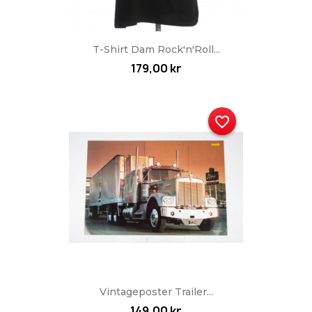
T-Shirt Dam Rock'n'Roll...
179,00 kr
favorite_border
Vintageposter Trailer...
149,00 kr