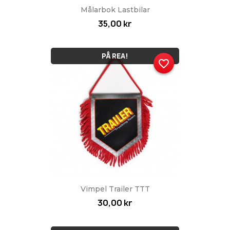
Målarbok Lastbilar
35,00 kr
PÅ REA!
favorite_border
Vimpel Trailer TTT
30,00 kr