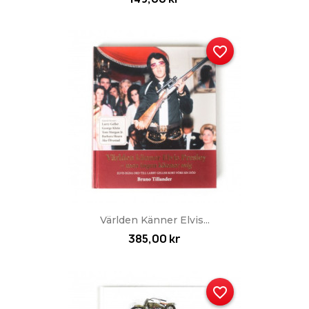
favorite_border
Världen Känner Elvis...
385,00 kr
favorite_border