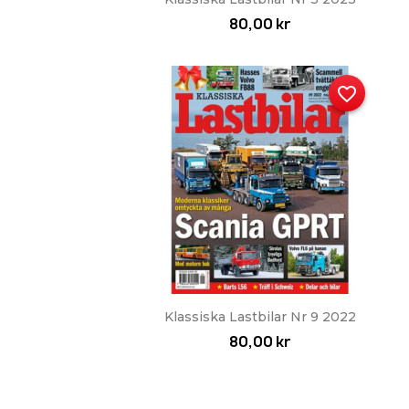
80,00 kr
favorite_border
Snabbvy

Klassiska Lastbilar Nr 9 2022
80,00 kr