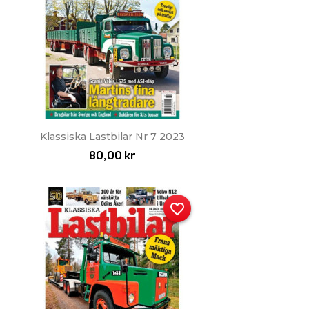
Snabbvy

Klassiska Lastbilar Nr 7 2023
80,00 kr
favorite_border