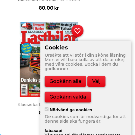
80,00 kr
favorite_border
Cookies
Ursäkta att vi stör i din sköna läsning.
Men vi vill bara kolla av att du är okej
med våra cookies. Bocka i dem du
godkänner.
Godkänn alla
Välj
Godkänn valda
Snabbvy

Klassiska Lastbilar Nr 7 2022
Nödvändiga cookies
80,00 kr
De cookies som är nödvändiga för att
denna sida ska fungera är:
fabasapi