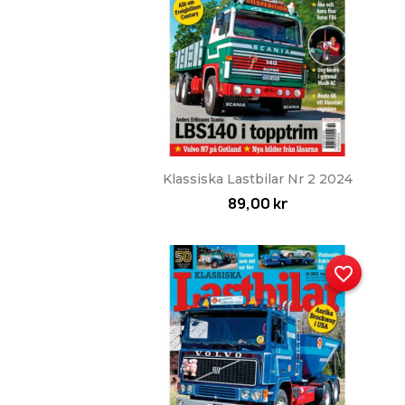
Snabbvy

Klassiska Lastbilar Nr 2 2024
89,00 kr
favorite_border