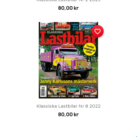
80,00 kr
favorite_border
Snabbvy

Klassiska Lastbilar Nr 8 2022
80,00 kr