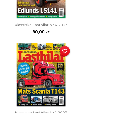
Snabbvy

Klassiska Lastbilar Nr 4 2023
80,00 kr
favorite_border
Snabbvy

Klassiska Lastbilar Nr 1 2023